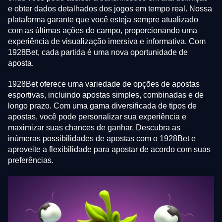
e obter dados detalhados dos jogos em tempo real. Nossa
plataforma garante que você esteja sempre atualizado
com as últimas ações do campo, proporcionando uma
experiência de visualização imersiva e informativa. Com
1928Bet, cada partida é uma nova oportunidade de
aposta.
1928Bet oferece uma variedade de opções de apostas
esportivas, incluindo apostas simples, combinadas e de
longo prazo. Com uma gama diversificada de tipos de
apostas, você pode personalizar sua experiência e
maximizar suas chances de ganhar. Descubra as
inúmeras possibilidades de apostas com o 1928Bet e
aproveite a flexibilidade para apostar de acordo com suas
preferências.