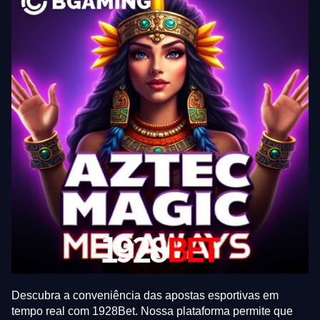
Descubra a conveniência das apostas esportivas em
tempo real com 1928Bet. Nossa plataforma permite que