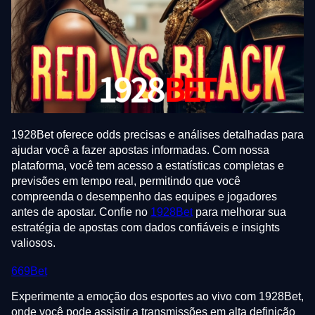
1928Bet oferece odds precisas e análises detalhadas para
ajudar você a fazer apostas informadas. Com nossa
plataforma, você tem acesso a estatísticas completas e
previsões em tempo real, permitindo que você
compreenda o desempenho das equipes e jogadores
antes de apostar. Confie no
1928Bet
para melhorar sua
estratégia de apostas com dados confiáveis e insights
valiosos.
669Bet
Experimente a emoção dos esportes ao vivo com 1928Bet,
onde você pode assistir a transmissões em alta definição