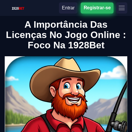
Entrar
Registrar-se
A Importância Das
Licenças No Jogo Online :
Foco Na 1928Bet