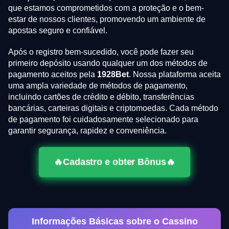
que estamos comprometidos com a proteção e o bem-
estar de nossos clientes, promovendo um ambiente de
apostas seguro e confiável.
Após o registro bem-sucedido, você pode fazer seu
primeiro depósito usando qualquer um dos métodos de
pagamento aceitos pela
1928Bet
. Nossa plataforma aceita
uma ampla variedade de métodos de pagamento,
incluindo cartões de crédito e débito, transferências
bancárias, carteiras digitais e criptomoedas. Cada método
de pagamento foi cuidadosamente selecionado para
garantir segurança, rapidez e conveniência.
🔥Cadastro e obter Bônus🔥
Informações Básicas sobre o Cassino