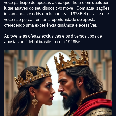
você participe de apostas a qualquer hora e em qualquer
lugar através do seu dispositivo móvel. Com atualizações
instantâneas e odds em tempo real, 1928Bet garante que
você não perca nenhuma oportunidade de aposta,
oferecendo uma experiência dinâmica e acessível.
Aproveite as ofertas exclusivas e os diversos tipos de
apostas no futebol brasileiro com 1928Bet.