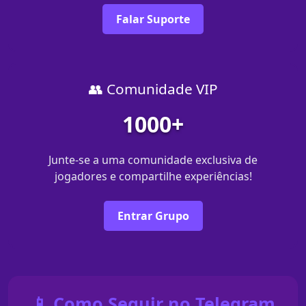
Falar Suporte
👥 Comunidade VIP
1000+
Junte-se a uma comunidade exclusiva de
jogadores e compartilhe experiências!
Entrar Grupo
📱 Como Seguir no Telegram