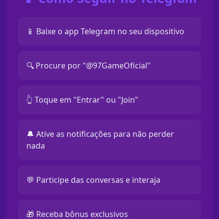
📱 Baixe o app Telegram no seu dispositivo
🔍 Procure por "@97GameOficial"
👆 Toque em "Entrar" ou "Join"
🔔 Ative as notificações para não perder
nada
💬 Participe das conversas e interaja
🎁 Receba bônus exclusivos