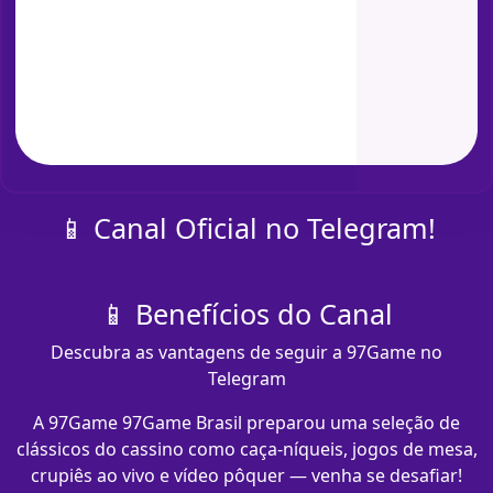
📱 Canal Oficial no Telegram!
📱 Benefícios do Canal
Descubra as vantagens de seguir a 97Game no
Telegram
A 97Game 97Game Brasil preparou uma seleção de
clássicos do cassino como caça-níqueis, jogos de mesa,
crupiês ao vivo e vídeo pôquer — venha se desafiar!