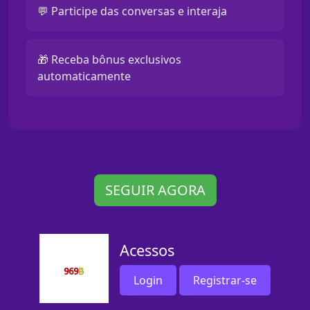
💬 Participe das conversas e interaja
🎁 Receba bônus exclusivos
automaticamente
SEGUIR AGORA
Acessos
Login
Registrar-se