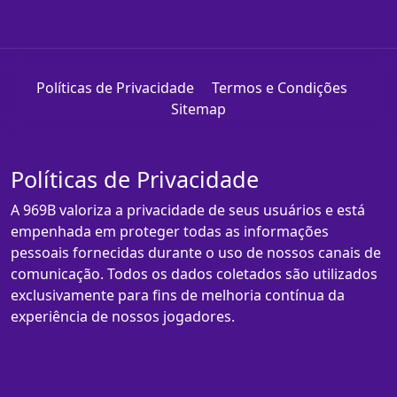
Políticas de Privacidade
Termos e Condições
Sitemap
Políticas de Privacidade
A 969B valoriza a privacidade de seus usuários e está
empenhada em proteger todas as informações
pessoais fornecidas durante o uso de nossos canais de
comunicação. Todos os dados coletados são utilizados
exclusivamente para fins de melhoria contínua da
experiência de nossos jogadores.