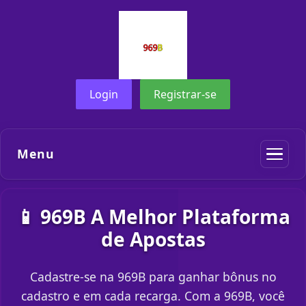
Login
Registrar-se
Menu
📱 969B A Melhor Plataforma
de Apostas
Cadastre-se na 969B para ganhar bônus no
cadastro e em cada recarga. Com a 969B, você