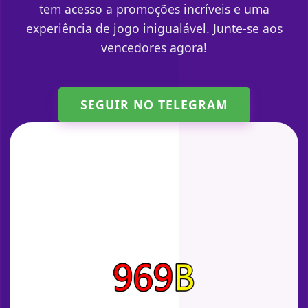
tem acesso a promoções incríveis e uma
experiência de jogo inigualável. Junte-se aos
vencedores agora!
SEGUIR NO TELEGRAM