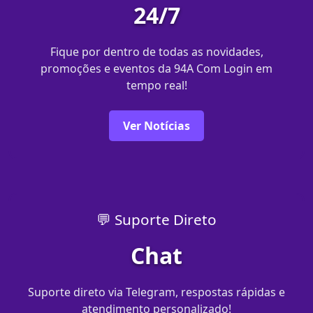
24/7
Fique por dentro de todas as novidades,
promoções e eventos da 94A Com Login em
tempo real!
Ver Notícias
💬 Suporte Direto
Chat
Suporte direto via Telegram, respostas rápidas e
atendimento personalizado!