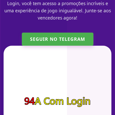
Login, você tem acesso a promoções incríveis e
uma experiência de jogo inigualável. Junte-se aos
vencedores agora!
SEGUIR NO TELEGRAM