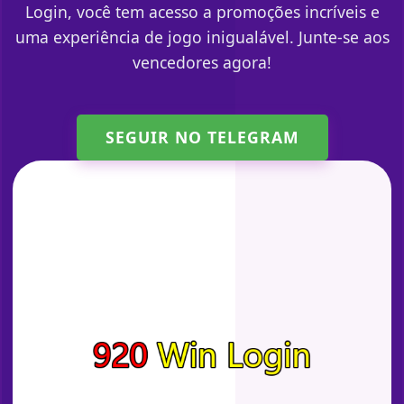
Login, você tem acesso a promoções incríveis e
uma experiência de jogo inigualável. Junte-se aos
vencedores agora!
SEGUIR NO TELEGRAM