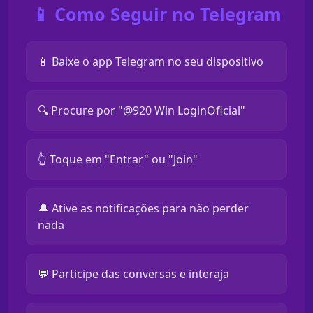
📱 Como Seguir no Telegram
📱 Baixe o app Telegram no seu dispositivo
🔍 Procure por "@920 Win LoginOficial"
👆 Toque em "Entrar" ou "Join"
🔔 Ative as notificações para não perder
nada
💬 Participe das conversas e interaja