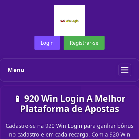
Login
Registrar-se
Menu
📱 920 Win Login A Melhor
Plataforma de Apostas
Cadastre-se na 920 Win Login para ganhar bônus
no cadastro e em cada recarga. Com a 920 Win