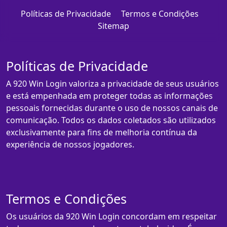
Políticas de Privacidade
Termos e Condições
Sitemap
Políticas de Privacidade
A 920 Win Login valoriza a privacidade de seus usuários
e está empenhada em proteger todas as informações
pessoais fornecidas durante o uso de nossos canais de
comunicação. Todos os dados coletados são utilizados
exclusivamente para fins de melhoria contínua da
experiência de nossos jogadores.
Termos e Condições
Os usuários da 920 Win Login concordam em respeitar