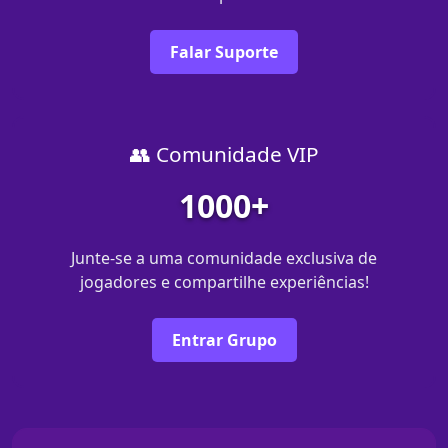
Falar Suporte
👥 Comunidade VIP
1000+
Junte-se a uma comunidade exclusiva de
jogadores e compartilhe experiências!
Entrar Grupo