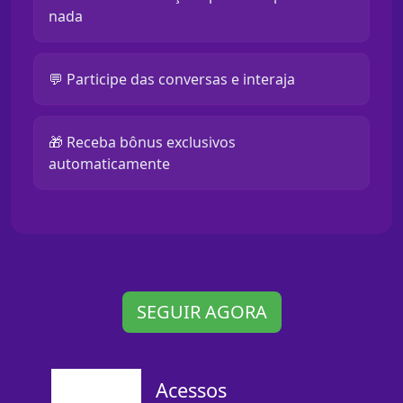
nada
💬 Participe das conversas e interaja
🎁 Receba bônus exclusivos
automaticamente
SEGUIR AGORA
Acessos