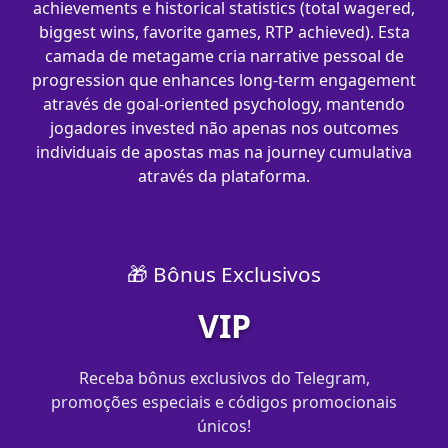
achievements e historical statistics (total wagered,
biggest wins, favorite games, RTP achieved). Esta
camada de metagame cria narrative pessoal de
progression que enhances long-term engagement
através de goal-oriented psychology, mantendo
jogadores invested não apenas nos outcomes
individuais de apostas mas na journey cumulativa
através da plataforma.
🎁 Bônus Exclusivos
VIP
Receba bônus exclusivos do Telegram,
promoções especiais e códigos promocionais
únicos!