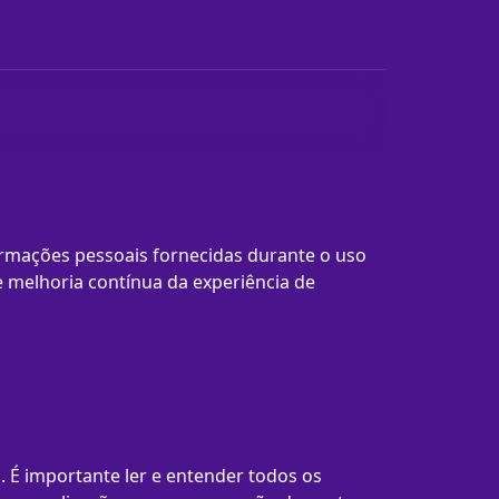
ormações pessoais fornecidas durante o uso
e melhoria contínua da experiência de
 É importante ler e entender todos os