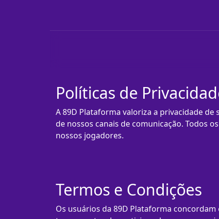
Políticas de Privacida
A 89D Plataforma valoriza a privacidade de
de nossos canais de comunicação. Todos os 
nossos jogadores.
Termos e Condições
Os usuários da 89D Plataforma concordam em