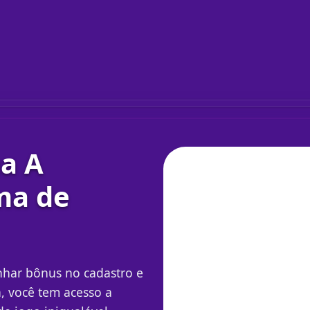
ma A
ma de
nhar bônus no cadastro e
, você tem acesso a