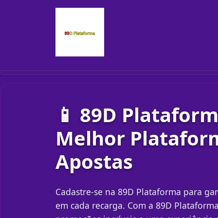
📱 89D Platafor
Melhor Platafor
Apostas
Cadastre-se na 89D Plataforma para ga
em cada recarga. Com a 89D Plataforma