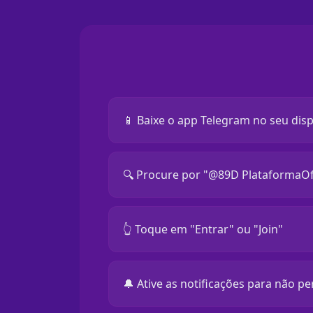
📱 Baixe o app Telegram no seu disp
🔍 Procure por "@89D PlataformaOfi
👆 Toque em "Entrar" ou "Join"
🔔 Ative as notificações para não p