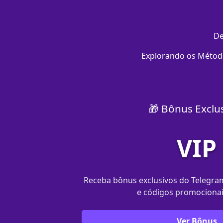
De
Explorando os Méto
🎁 Bônus Exclu
VIP
Receba bônus exclusivos do Telegra
e códigos promocionai
Ver Bônus