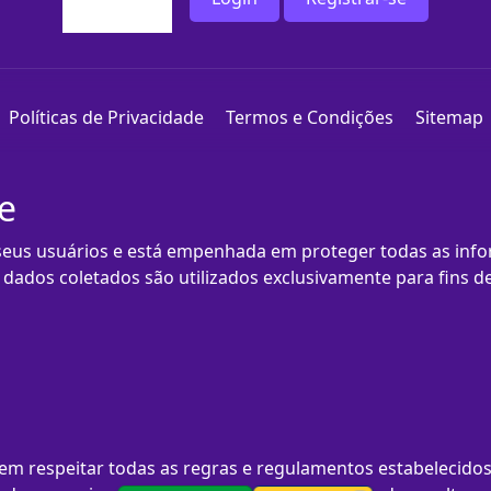
Políticas de Privacidade
Termos e Condições
Sitemap
de
 seus usuários e está empenhada em proteger todas as inf
dados coletados são utilizados exclusivamente para fins d
 respeitar todas as regras e regulamentos estabelecidos.