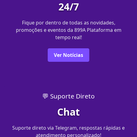
24/7
Fique por dentro de todas as novidades,
promoções e eventos da 899A Plataforma em
tempo real!
Ver Notícias
💬 Suporte Direto
Chat
Suporte direto via Telegram, respostas rápidas e
atendimento personalizado!