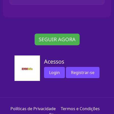
SEGUIR AGORA
Acessos
Login
Registrar-se
Políticas de Privacidade
Termos e Condições