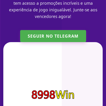
tem acesso a promoções incríveis e uma
experiência de jogo inigualável. Junte-se aos
vencedores agora!
SEGUIR NO TELEGRAM