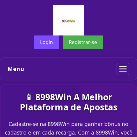
Login
Registrar-se
Menu
📱 8998Win A Melhor
Plataforma de Apostas
Cadastre-se na 8998Win para ganhar bônus no
cadastro e em cada recarga. Com a 8998Win, você