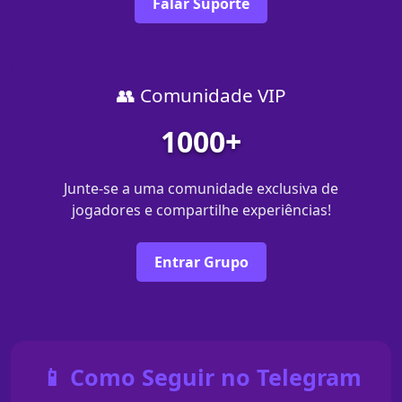
Falar Suporte
👥 Comunidade VIP
1000+
Junte-se a uma comunidade exclusiva de
jogadores e compartilhe experiências!
Entrar Grupo
📱 Como Seguir no Telegram