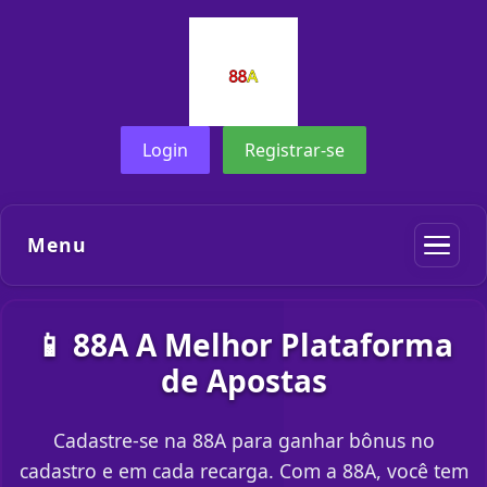
Login
Registrar-se
Menu
📱 88A A Melhor Plataforma
de Apostas
Cadastre-se na 88A para ganhar bônus no
cadastro e em cada recarga. Com a 88A, você tem