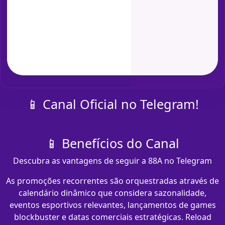
📱 Canal Oficial no Telegram!
📱 Benefícios do Canal
Descubra as vantagens de seguir a 88A no Telegram
As promoções recorrentes são orquestradas através de
calendário dinâmico que considera sazonalidade,
eventos esportivos relevantes, lançamentos de games
blockbuster e datas comerciais estratégicas. Reload