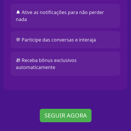
🔔 Ative as notificações para não perder
nada
💬 Participe das conversas e interaja
🎁 Receba bônus exclusivos
automaticamente
SEGUIR AGORA