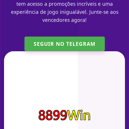
tem acesso a promoções incríveis e uma
experiência de jogo inigualável. Junte-se aos
vencedores agora!
SEGUIR NO TELEGRAM