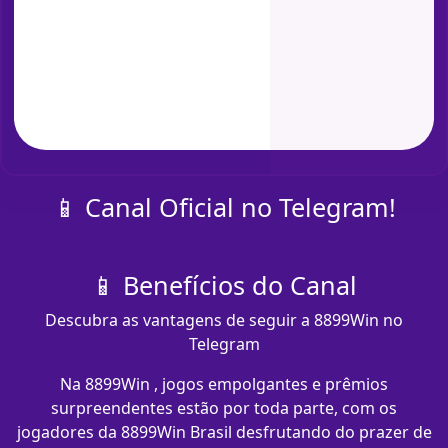
📱 Canal Oficial no Telegram!
📱 Benefícios do Canal
Descubra as vantagens de seguir a 8899Win no
Telegram
Na 8899Win , jogos empolgantes e prêmios
surpreendentes estão por toda parte, com os
jogadores da 8899Win Brasil desfrutando do prazer de