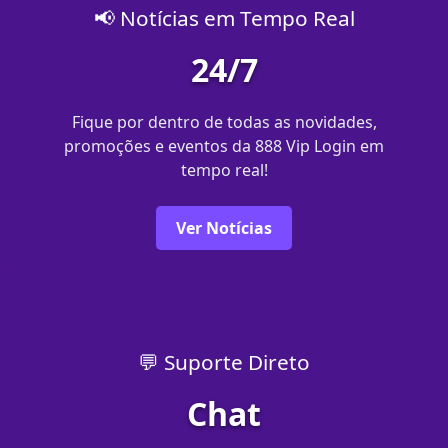
📢 Notícias em Tempo Real
24/7
Fique por dentro de todas as novidades,
promoções e eventos da 888 Vip Login em
tempo real!
Ver Notícias
💬 Suporte Direto
Chat