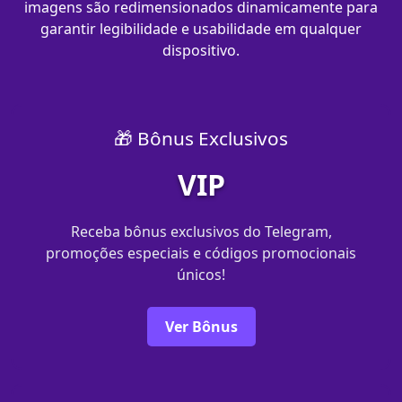
imagens são redimensionados dinamicamente para
garantir legibilidade e usabilidade em qualquer
dispositivo.
🎁 Bônus Exclusivos
VIP
Receba bônus exclusivos do Telegram,
promoções especiais e códigos promocionais
únicos!
Ver Bônus