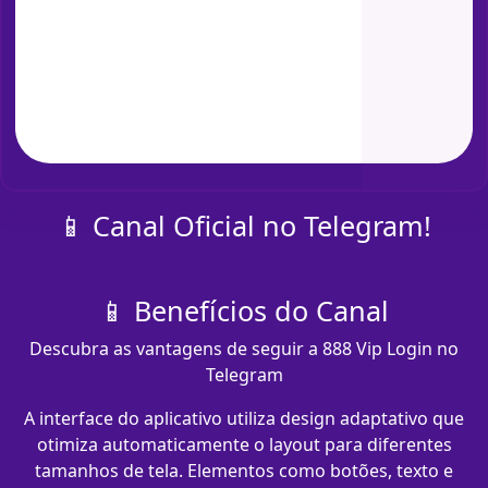
📱 Canal Oficial no Telegram!
📱 Benefícios do Canal
Descubra as vantagens de seguir a 888 Vip Login no
Telegram
A interface do aplicativo utiliza design adaptativo que
otimiza automaticamente o layout para diferentes
tamanhos de tela. Elementos como botões, texto e