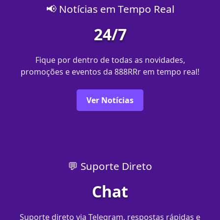
📢 Notícias em Tempo Real
24/7
Fique por dentro de todas as novidades,
promoções e eventos da 888RRr em tempo real!
Ver Notícias
💬 Suporte Direto
Chat
Suporte direto via Telegram, respostas rápidas e