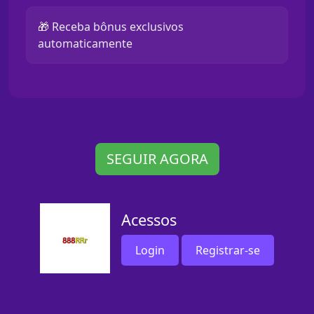
🎁 Receba bônus exclusivos
automaticamente
SEGUIR AGORA
Acessos
Login
Registrar-se