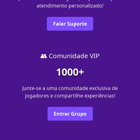
atendimento personalizado!
Falar Suporte
👥 Comunidade VIP
1000+
Junte-se a uma comunidade exclusiva de
jogadores e compartilhe experiências!
Entrar Grupo