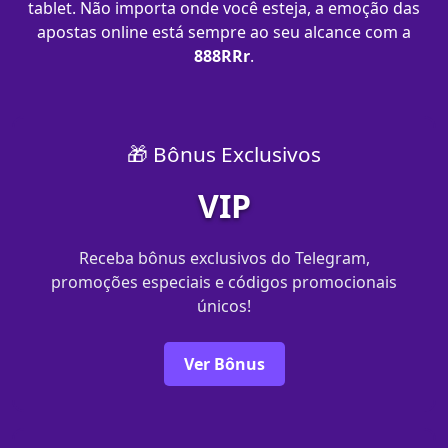
tablet. Não importa onde você esteja, a emoção das
apostas online está sempre ao seu alcance com a
888RRr
.
🎁 Bônus Exclusivos
VIP
Receba bônus exclusivos do Telegram,
promoções especiais e códigos promocionais
únicos!
Ver Bônus