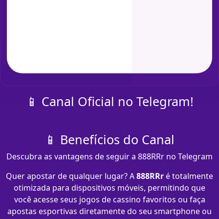
📱 Canal Oficial no Telegram!
📱 Benefícios do Canal
Descubra as vantagens de seguir a 888RRr no Telegram
Quer apostar de qualquer lugar? A
888RRr
é totalmente
otimizada para dispositivos móveis, permitindo que
você acesse seus jogos de cassino favoritos ou faça
apostas esportivas diretamente do seu smartphone ou