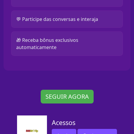
💬 Participe das conversas e interaja
🎁 Receba bônus exclusivos
automaticamente
SEGUIR AGORA
Acessos