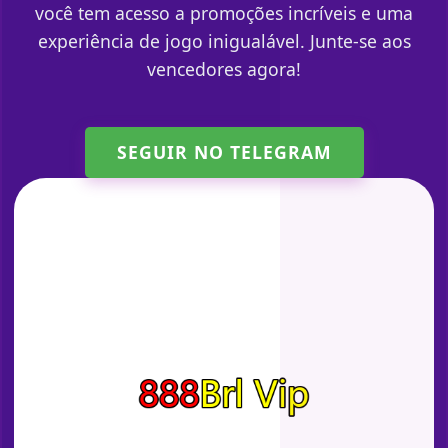
você tem acesso a promoções incríveis e uma
experiência de jogo inigualável. Junte-se aos
vencedores agora!
SEGUIR NO TELEGRAM