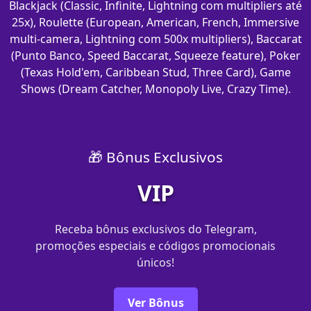
Blackjack (Classic, Infinite, Lightning com multipliers até
25x), Roulette (European, American, French, Immersive
multi-camera, Lightning com 500x multipliers), Baccarat
(Punto Banco, Speed Baccarat, Squeeze feature), Poker
(Texas Hold'em, Caribbean Stud, Three Card), Game
Shows (Dream Catcher, Monopoly Live, Crazy Time).
🎁 Bônus Exclusivos
VIP
Receba bônus exclusivos do Telegram,
promoções especiais e códigos promocionais
únicos!
Ver Bônus