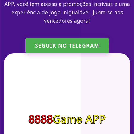
APP, você tem acesso a promoções incríveis e uma
experiência de jogo inigualável. Junte-se aos
vencedores agora!
SEGUIR NO TELEGRAM