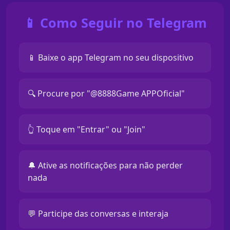
📱 Como Seguir no Telegram
📱 Baixe o app Telegram no seu dispositivo
🔍 Procure por "@8888Game APPOficial"
👆 Toque em "Entrar" ou "Join"
🔔 Ative as notificações para não perder
nada
💬 Participe das conversas e interaja