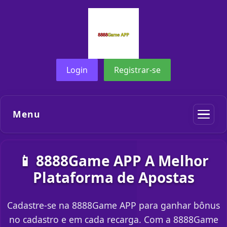
Login
Registrar-se
Menu
📱 8888Game APP A Melhor
Plataforma de Apostas
Cadastre-se na 8888Game APP para ganhar bônus
no cadastro e em cada recarga. Com a 8888Game