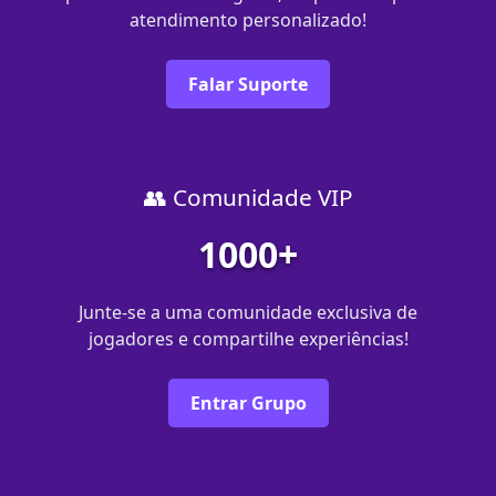
atendimento personalizado!
Falar Suporte
👥 Comunidade VIP
1000+
Junte-se a uma comunidade exclusiva de
jogadores e compartilhe experiências!
Entrar Grupo