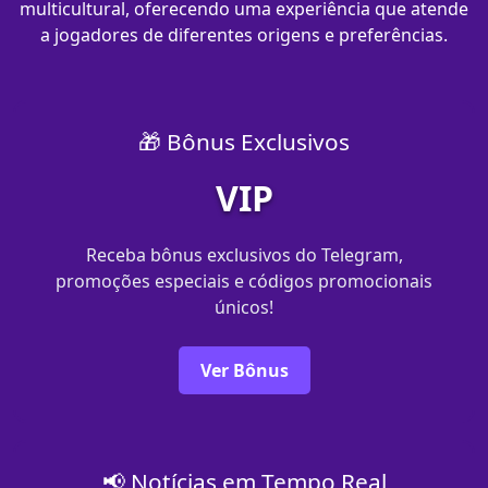
multicultural, oferecendo uma experiência que atende
a jogadores de diferentes origens e preferências.
🎁 Bônus Exclusivos
VIP
Receba bônus exclusivos do Telegram,
promoções especiais e códigos promocionais
únicos!
Ver Bônus
📢 Notícias em Tempo Real