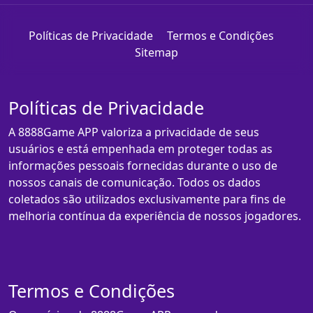
Políticas de Privacidade
Termos e Condições
Sitemap
Políticas de Privacidade
A 8888Game APP valoriza a privacidade de seus
usuários e está empenhada em proteger todas as
informações pessoais fornecidas durante o uso de
nossos canais de comunicação. Todos os dados
coletados são utilizados exclusivamente para fins de
melhoria contínua da experiência de nossos jogadores.
Termos e Condições