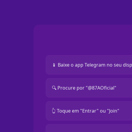
📱 Baixe o app Telegram no seu disp
🔍 Procure por "@87AOficial"
👆 Toque em "Entrar" ou "Join"