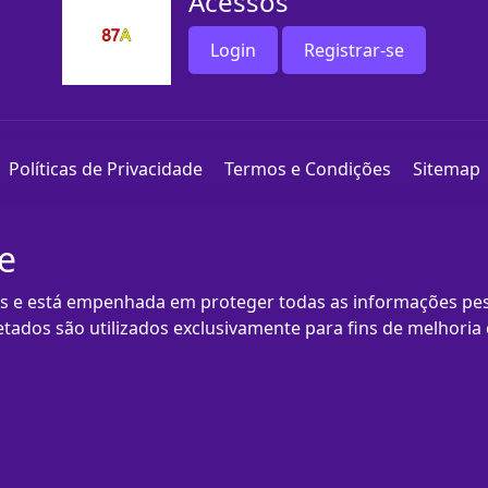
Acessos
Login
Registrar-se
Políticas de Privacidade
Termos e Condições
Sitemap
de
ios e está empenhada em proteger todas as informações pe
tados são utilizados exclusivamente para fins de melhoria