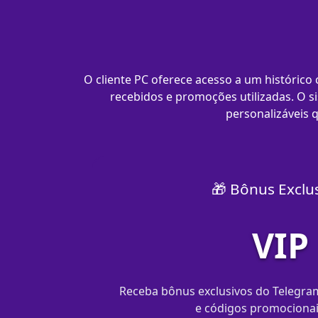
O cliente PC oferece acesso a um histórico
recebidos e promoções utilizadas. O si
personalizáveis
🎁 Bônus Exclu
VIP
Receba bônus exclusivos do Telegra
e códigos promocionai