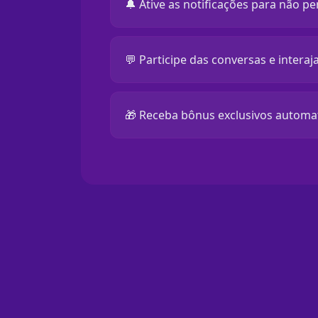
🔔 Ative as notificações para não p
💬 Participe das conversas e interaj
🎁 Receba bônus exclusivos autom