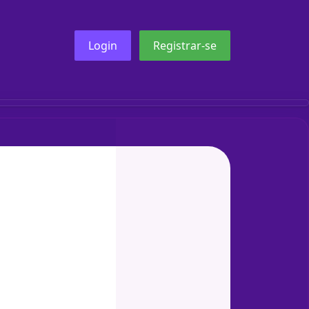
Login
Registrar-se