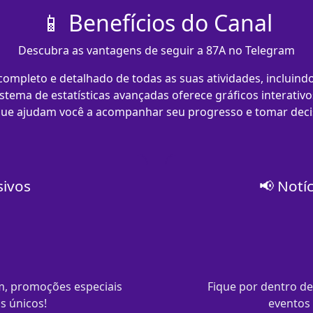
📱 Benefícios do Canal
Descubra as vantagens de seguir a 87A no Telegram
 completo e detalhado de todas as suas atividades, incluind
stema de estatísticas avançadas oferece gráficos interativo
 que ajudam você a acompanhar seu progresso e tomar deci
sivos
📢 Notí
m, promoções especiais
Fique por dentro d
s únicos!
eventos