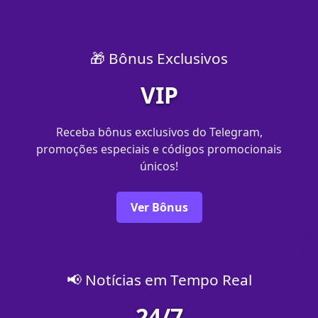
🎁 Bônus Exclusivos
VIP
Receba bônus exclusivos do Telegram,
promoções especiais e códigos promocionais
únicos!
Ver Bônus
📢 Notícias em Tempo Real
24/7