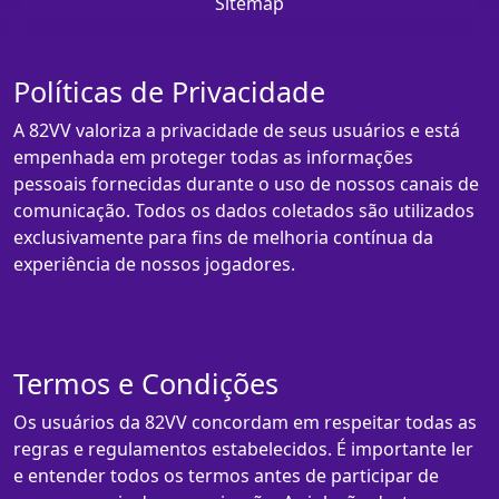
Sitemap
Políticas de Privacidade
A 82VV valoriza a privacidade de seus usuários e está
empenhada em proteger todas as informações
pessoais fornecidas durante o uso de nossos canais de
comunicação. Todos os dados coletados são utilizados
exclusivamente para fins de melhoria contínua da
experiência de nossos jogadores.
Termos e Condições
Os usuários da 82VV concordam em respeitar todas as
regras e regulamentos estabelecidos. É importante ler
e entender todos os termos antes de participar de