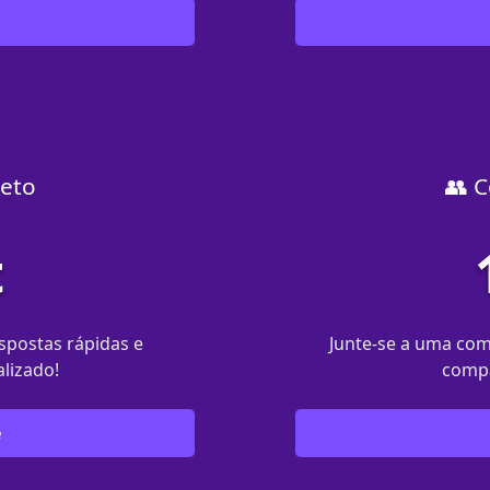
reto
👥 
t
espostas rápidas e
Junte-se a uma com
lizado!
compa
e