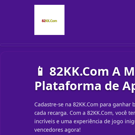
📱 82KK.Com A M
Plataforma de A
Cadastre-se na 82KK.Com para ganhar 
cada recarga. Com a 82KK.Com, você t
incríveis e uma experiência de jogo inig
vencedores agora!