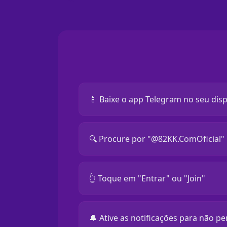
📱 Baixe o app Telegram no seu disp
🔍 Procure por "@82KK.ComOficial"
👆 Toque em "Entrar" ou "Join"
🔔 Ative as notificações para não p