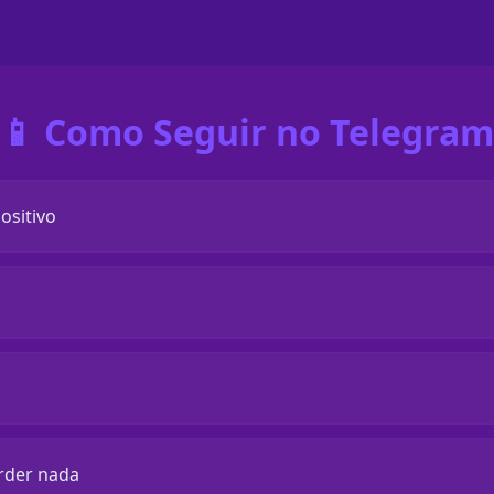
📱 Como Seguir no Telegram
ositivo
erder nada