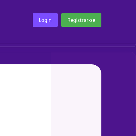
Login
Registrar-se