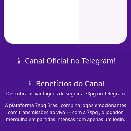
📱 Canal Oficial no Telegram!
📱 Benefícios do Canal
Descubra as vantagens de seguir a 7Xpg no Telegram
A plataforma 7Xpg Brasil combina jogos emocionantes
com transmissões ao vivo — com a 7Xpg , o jogador
mergulha em partidas intensas com apenas um login.