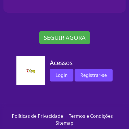
SEGUIR AGORA
Acessos
Login
Registrar-se
Políticas de Privacidade
Termos e Condições
Sitemap