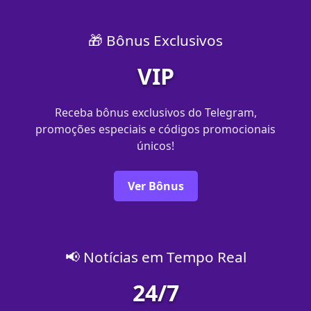
🎁 Bônus Exclusivos
VIP
Receba bônus exclusivos do Telegram,
promoções especiais e códigos promocionais
únicos!
Ver Bônus
📢 Notícias em Tempo Real
24/7