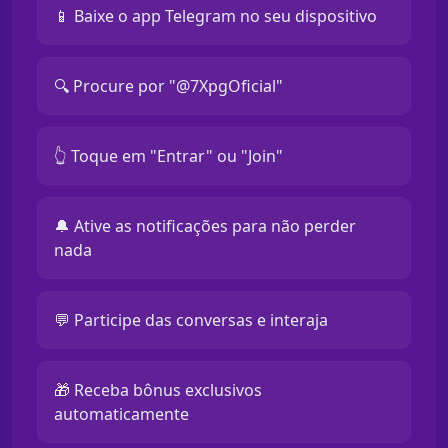
📱 Baixe o app Telegram no seu dispositivo
🔍 Procure por "@7XpgOficial"
👆 Toque em "Entrar" ou "Join"
🔔 Ative as notificações para não perder
nada
💬 Participe das conversas e interaja
🎁 Receba bônus exclusivos
automaticamente