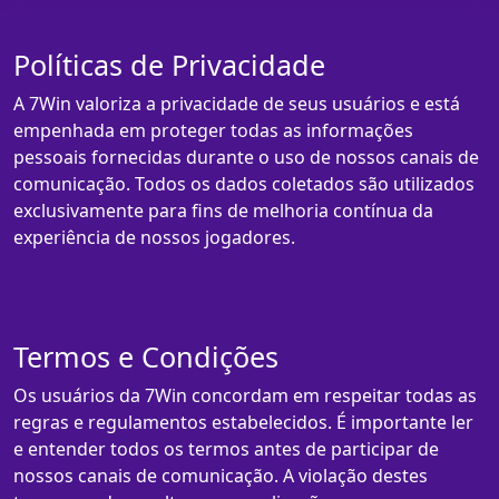
Políticas de Privacidade
A 7Win valoriza a privacidade de seus usuários e está
empenhada em proteger todas as informações
pessoais fornecidas durante o uso de nossos canais de
comunicação. Todos os dados coletados são utilizados
exclusivamente para fins de melhoria contínua da
experiência de nossos jogadores.
Termos e Condições
Os usuários da 7Win concordam em respeitar todas as
regras e regulamentos estabelecidos. É importante ler
e entender todos os termos antes de participar de
nossos canais de comunicação. A violação destes