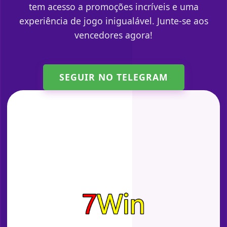
tem acesso a promoções incríveis e uma
experiência de jogo inigualável. Junte-se aos
vencedores agora!
SEGUIR NO TELEGRAM