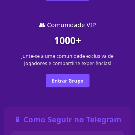
👥 Comunidade VIP
1000+
Junte-se a uma comunidade exclusiva de
jogadores e compartilhe experiências!
Entrar Grupo
📱 Como Seguir no Telegram