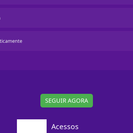
a
aticamente
SEGUIR AGORA
Acessos