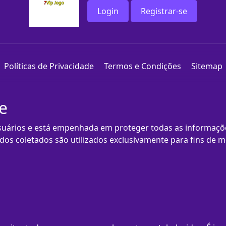
Login
Registrar-se
Políticas de Privacidade
Termos e Condições
Sitemap
de
 usuários e está empenhada em proteger todas as informaçõ
os coletados são utilizados exclusivamente para fins de m