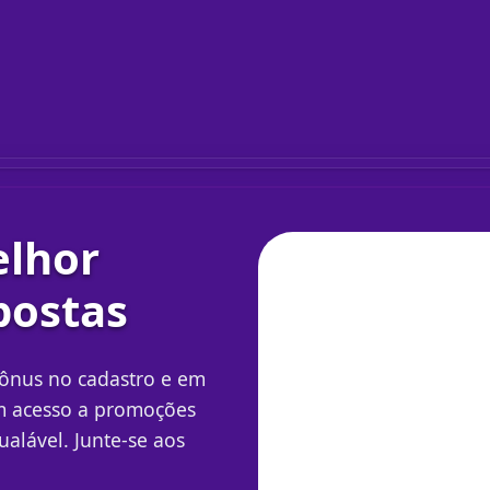
elhor
postas
bônus no cadastro e em
em acesso a promoções
ualável. Junte-se aos