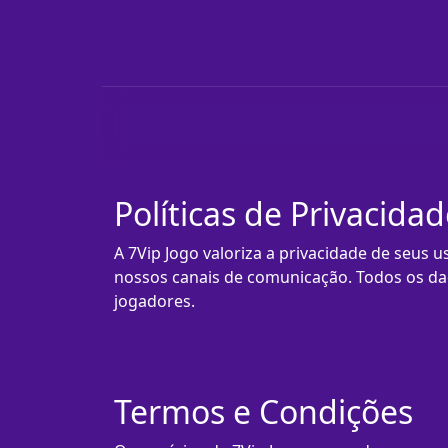
Políticas de Privacida
A 7Vip Jogo valoriza a privacidade de seus
nossos canais de comunicação. Todos os dad
jogadores.
Termos e Condições