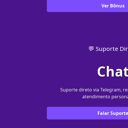
Ver Bônus
💬 Suporte Di
Cha
Suporte direto via Telegram, r
atendimento persona
Falar Suport