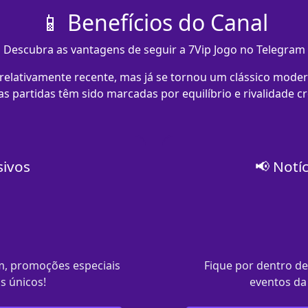
📱 Benefícios do Canal
Descubra as vantagens de seguir a 7Vip Jogo no Telegram
 é relativamente recente, mas já se tornou um clássico mo
 as partidas têm sido marcadas por equilíbrio e rivalidade c
sivos
📢 Notí
m, promoções especiais
Fique por dentro d
s únicos!
eventos da