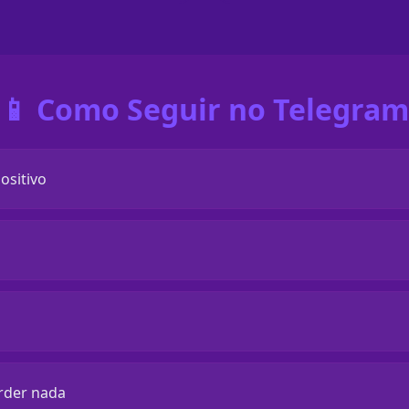
📱 Como Seguir no Telegram
ositivo
erder nada