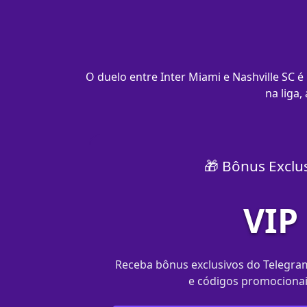
O duelo entre Inter Miami e Nashville SC
na liga,
🎁 Bônus Exclu
VIP
Receba bônus exclusivos do Telegra
e códigos promocionai