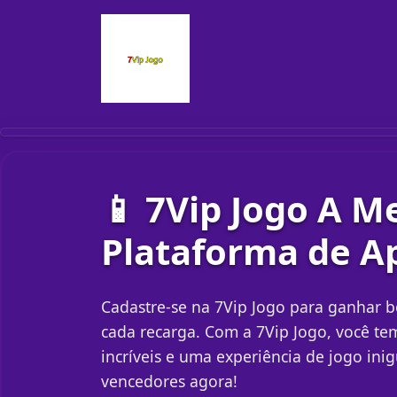
📱 7Vip Jogo A M
Plataforma de A
Cadastre-se na 7Vip Jogo para ganhar 
cada recarga. Com a 7Vip Jogo, você t
incríveis e uma experiência de jogo inig
vencedores agora!