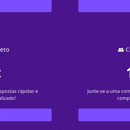
reto
👥 
t
espostas rápidas e
Junte-se a uma com
lizado!
compa
e