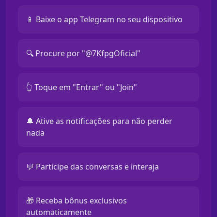
📱 Baixe o app Telegram no seu dispositivo
🔍 Procure por "@7KfpgOficial"
👆 Toque em "Entrar" ou "Join"
🔔 Ative as notificações para não perder
nada
💬 Participe das conversas e interaja
🎁 Receba bônus exclusivos
automaticamente