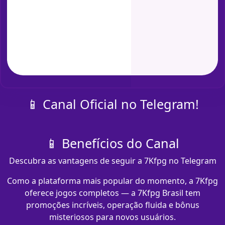
📱 Canal Oficial no Telegram!
📱 Benefícios do Canal
Descubra as vantagens de seguir a 7Kfpg no Telegram
Como a plataforma mais popular do momento, a 7Kfpg
oferece jogos completos — a 7Kfpg Brasil tem
promoções incríveis, operação fluida e bônus
misteriosos para novos usuários.