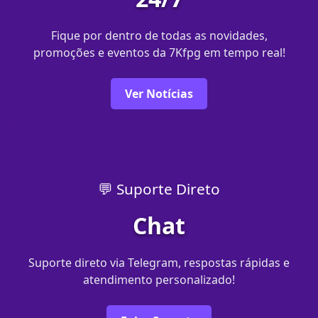
Fique por dentro de todas as novidades,
promoções e eventos da 7Kfpg em tempo real!
Ver Notícias
💬 Suporte Direto
Chat
Suporte direto via Telegram, respostas rápidas e
atendimento personalizado!