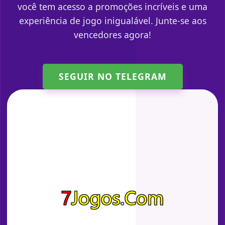
você tem acesso a promoções incríveis e uma
experiência de jogo inigualável. Junte-se aos
vencedores agora!
SEGUIR NO TELEGRAM