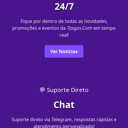
24/7
Fique por dentro de todas as novidades,
promoções e eventos da 7Jogos.Com em tempo
real!
Ver Notícias
💬 Suporte Direto
Chat
Suporte direto via Telegram, respostas rápidas e
atendimento personalizado!