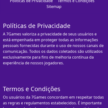
Políticas de Privacidade
Termos e Condições
Sitemap
Políticas de Privacidade
A 7Games valoriza a privacidade de seus usuários e
está empenhada em proteger todas as informações
pessoais fornecidas durante o uso de nossos canais de
comunicação. Todos os dados coletados são utilizados
exclusivamente para fins de melhoria contínua da
experiência de nossos jogadores.
Termos e Condições
Os usuários da 7Games concordam em respeitar todas
as regras e regulamentos estabelecidos. É importante