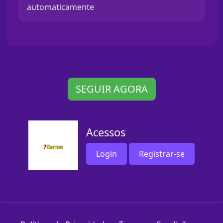
automaticamente
SEGUIR AGORA
Acessos
Login
Registrar-se