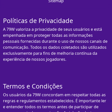
Sitemap
Políticas de Privacidade
A 79W valoriza a privacidade de seus usuários e está
empenhada em proteger todas as informações
pessoais fornecidas durante o uso de nossos canais de
comunicação. Todos os dados coletados são utilizados
exclusivamente para fins de melhoria contínua da
experiência de nossos jogadores.
Termos e Condições
Os usuários da 79W concordam em respeitar todas as
regras e regulamentos estabelecidos. É importante ler
e entender todos os termos antes de participar de