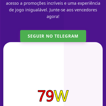
acesso a promoções incríveis e uma experiência
de jogo inigualável. Junte-se aos vencedores
agora!
SEGUIR NO TELEGRAM