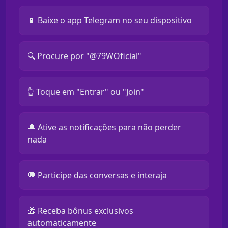
📱 Baixe o app Telegram no seu dispositivo
🔍 Procure por "@79WOficial"
👆 Toque em "Entrar" ou "Join"
🔔 Ative as notificações para não perder
nada
💬 Participe das conversas e interaja
🎁 Receba bônus exclusivos
automaticamente