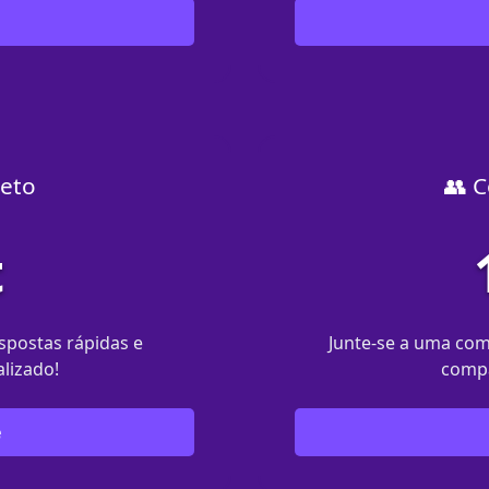
reto
👥 
t
espostas rápidas e
Junte-se a uma com
lizado!
compa
e