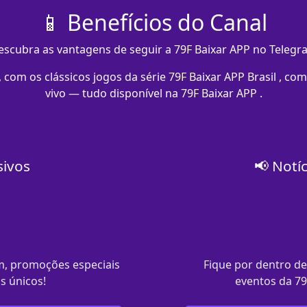
📱 Benefícios do Canal
escubra as vantagens de seguir a 79F Baixar APP no Telegr
, com os clássicos jogos da série 79F Baixar APP Brasil , co
vivo — tudo disponível na 79F Baixar APP .
sivos
📢 Notí
m, promoções especiais
Fique por dentro d
s únicos!
eventos da 79