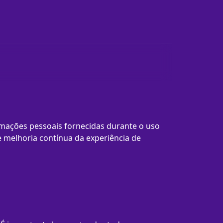
rmações pessoais fornecidas durante o uso
e melhoria contínua da experiência de