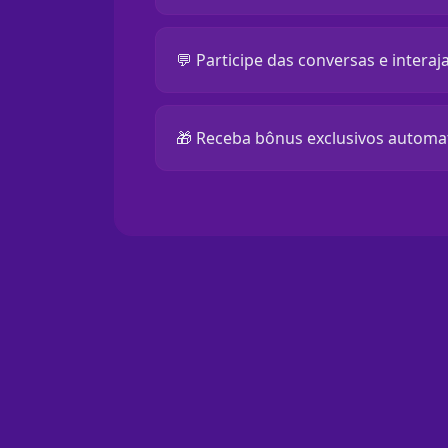
💬 Participe das conversas e interaj
🎁 Receba bônus exclusivos autom