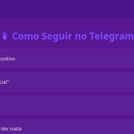
📱 Como Seguir no Telegram
ositivo
ial"
erder nada