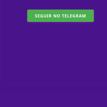
SEGUIR NO TELEGRAM