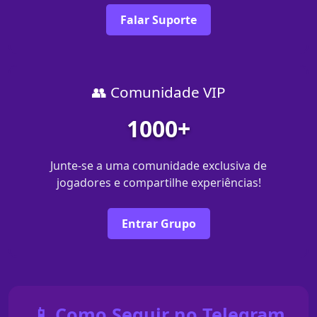
Falar Suporte
👥 Comunidade VIP
1000+
Junte-se a uma comunidade exclusiva de
jogadores e compartilhe experiências!
Entrar Grupo
📱 Como Seguir no Telegram