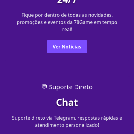
Fique por dentro de todas as novidades,
promoções e eventos da 78Game em tempo
real!
Ver Notícias
💬 Suporte Direto
Chat
Suporte direto via Telegram, respostas rápidas e
atendimento personalizado!