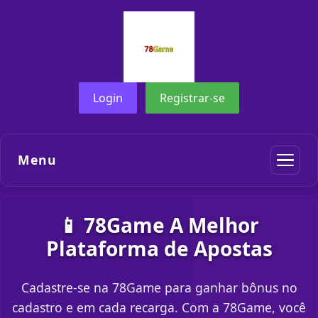
Login
Registrar-se
Menu
📱 78Game A Melhor
Plataforma de Apostas
Cadastre-se na 78Game para ganhar bônus no
cadastro e em cada recarga. Com a 78Game, você