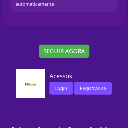
automaticamente
SEGUIR AGORA
Acessos
Login
Registrar-se