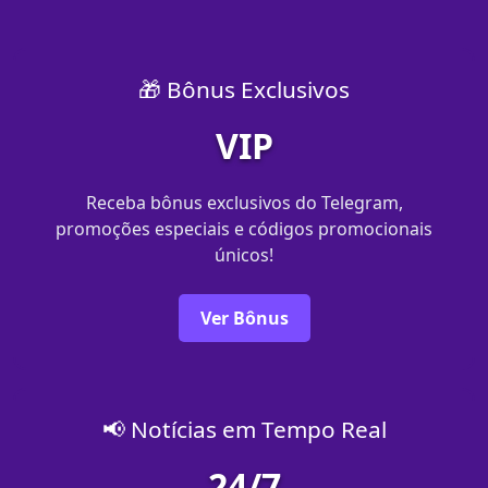
🎁 Bônus Exclusivos
VIP
Receba bônus exclusivos do Telegram,
promoções especiais e códigos promocionais
únicos!
Ver Bônus
📢 Notícias em Tempo Real
24/7