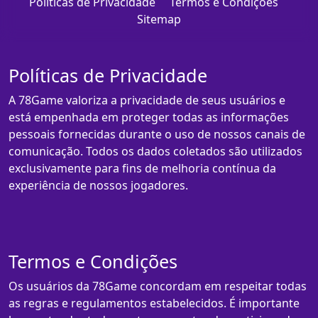
Políticas de Privacidade
Termos e Condições
Sitemap
Políticas de Privacidade
A 78Game valoriza a privacidade de seus usuários e
está empenhada em proteger todas as informações
pessoais fornecidas durante o uso de nossos canais de
comunicação. Todos os dados coletados são utilizados
exclusivamente para fins de melhoria contínua da
experiência de nossos jogadores.
Termos e Condições
Os usuários da 78Game concordam em respeitar todas
as regras e regulamentos estabelecidos. É importante