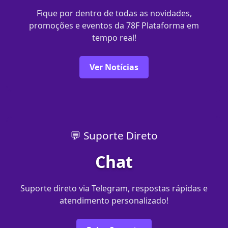
Fique por dentro de todas as novidades,
promoções e eventos da 78F Plataforma em
tempo real!
Ver Notícias
💬 Suporte Direto
Chat
Suporte direto via Telegram, respostas rápidas e
atendimento personalizado!