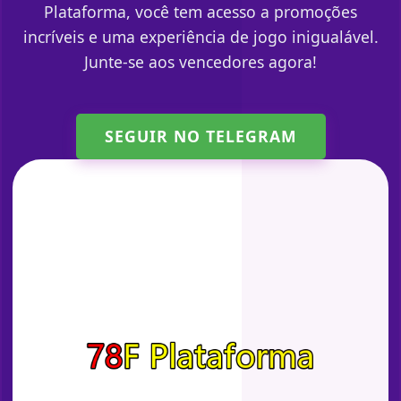
Plataforma, você tem acesso a promoções
incríveis e uma experiência de jogo inigualável.
Junte-se aos vencedores agora!
SEGUIR NO TELEGRAM