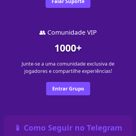
Falar Suporte
👥 Comunidade VIP
1000+
Junte-se a uma comunidade exclusiva de
jogadores e compartilhe experiências!
Entrar Grupo
📱 Como Seguir no Telegram