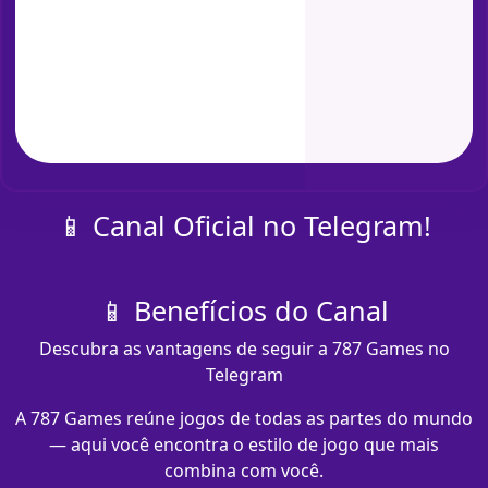
📱 Canal Oficial no Telegram!
📱 Benefícios do Canal
Descubra as vantagens de seguir a 787 Games no
Telegram
A 787 Games reúne jogos de todas as partes do mundo
— aqui você encontra o estilo de jogo que mais
combina com você.