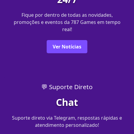
Fique por dentro de todas as novidades,
promoções e eventos da 787 Games em tempo
real!
Ver Notícias
💬 Suporte Direto
Chat
Suporte direto via Telegram, respostas rápidas e
atendimento personalizado!