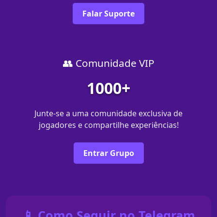
Falar Suporte
👥 Comunidade VIP
1000+
Junte-se a uma comunidade exclusiva de
jogadores e compartilhe experiências!
Entrar Grupo
📱 Como Seguir no Telegram