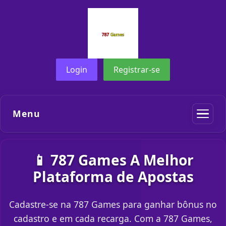
Login
Registrar-se
Menu
📱 787 Games A Melhor
Plataforma de Apostas
Cadastre-se na 787 Games para ganhar bônus no
cadastro e em cada recarga. Com a 787 Games,