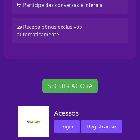
💬 Participe das conversas e interaja
🎁 Receba bônus exclusivos
automaticamente
SEGUIR AGORA
Acessos
Login
Registrar-se