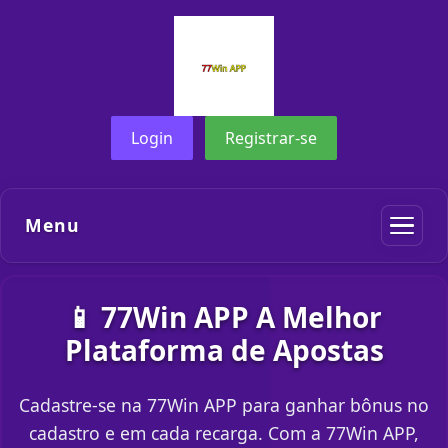
Login
Registrar-se
Menu
📱 77Win APP A Melhor
Plataforma de Apostas
Cadastre-se na 77Win APP para ganhar bônus no
cadastro e em cada recarga. Com a 77Win APP,