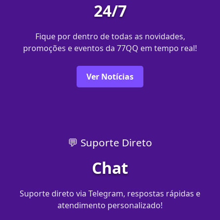
24/7
Fique por dentro de todas as novidades,
promoções e eventos da 77QQ em tempo real!
Ver Notícias
💬 Suporte Direto
Chat
Suporte direto via Telegram, respostas rápidas e
atendimento personalizado!