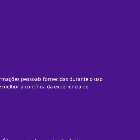
ormações pessoais fornecidas durante o uso
e melhoria contínua da experiência de