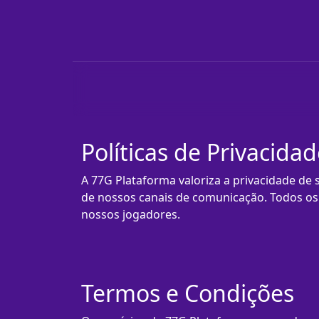
Políticas de Privacida
A 77G Plataforma valoriza a privacidade de
de nossos canais de comunicação. Todos os 
nossos jogadores.
Termos e Condições