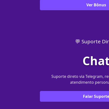
Ver Bônus
💬 Suporte Di
Cha
Suporte direto via Telegram, r
atendimento persona
Falar Suport