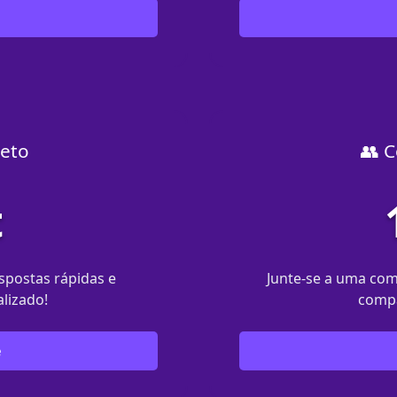
reto
👥 
t
espostas rápidas e
Junte-se a uma com
lizado!
compa
e