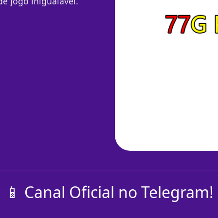
e jogo inigualável.
📱 Canal Oficial no Telegram!