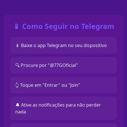
📱 Como Seguir no Telegram
📱 Baixe o app Telegram no seu dispositivo
🔍 Procure por "@77GOficial"
👆 Toque em "Entrar" ou "Join"
🔔 Ative as notificações para não perder
nada