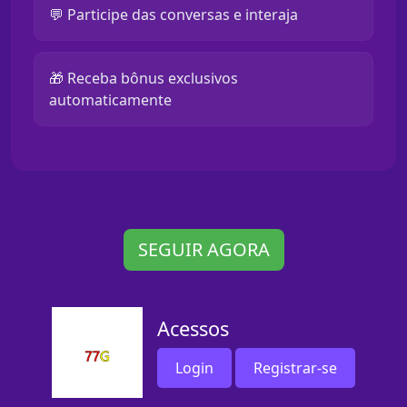
💬 Participe das conversas e interaja
🎁 Receba bônus exclusivos
automaticamente
SEGUIR AGORA
Acessos
Login
Registrar-se