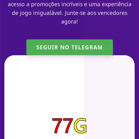
acesso a promoções incríveis e uma experiência
de jogo inigualável. Junte-se aos vencedores
agora!
SEGUIR NO TELEGRAM