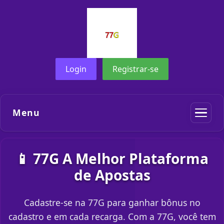
Login
Registrar-se
Menu
📱 77G A Melhor Plataforma
de Apostas
Cadastre-se na 77G para ganhar bônus no
cadastro e em cada recarga. Com a 77G, você tem