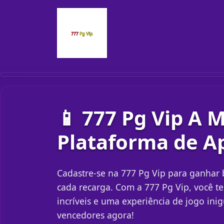
📱 777 Pg Vip A 
Plataforma de A
Cadastre-se na 777 Pg Vip para ganhar
cada recarga. Com a 777 Pg Vip, você 
incríveis e uma experiência de jogo inig
vencedores agora!