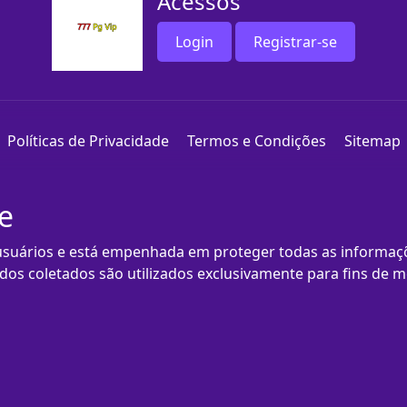
Acessos
Login
Registrar-se
Políticas de Privacidade
Termos e Condições
Sitemap
de
s usuários e está empenhada em proteger todas as informaç
os coletados são utilizados exclusivamente para fins de m