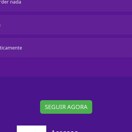
erder nada
a
aticamente
SEGUIR AGORA