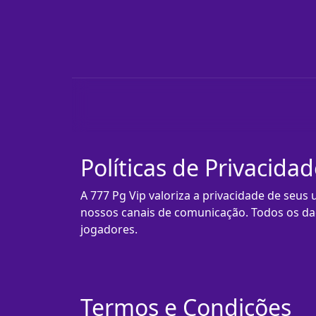
Políticas de Privacida
A 777 Pg Vip valoriza a privacidade de seu
nossos canais de comunicação. Todos os dad
jogadores.
Termos e Condições