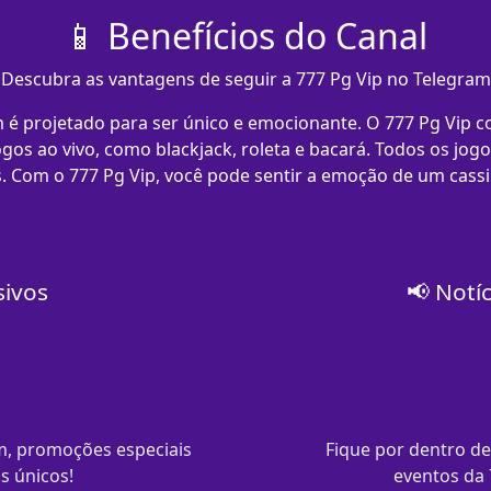
📱 Benefícios do Canal
Descubra as vantagens de seguir a 777 Pg Vip no Telegram
​ é projetado para ser único e emocionante. O 777 Pg Vip 
os ao vivo, como blackjack, roleta e bacará. Todos os jogo
. Com o 777 Pg Vip, você pode sentir a emoção de um cassin
sivos
📢 Notí
m, promoções especiais
Fique por dentro d
s únicos!
eventos da 