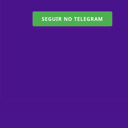
SEGUIR NO TELEGRAM