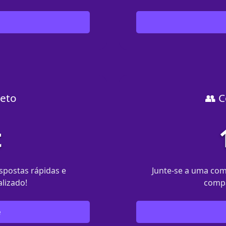
reto
👥 
t
espostas rápidas e
Junte-se a uma com
lizado!
compa
e