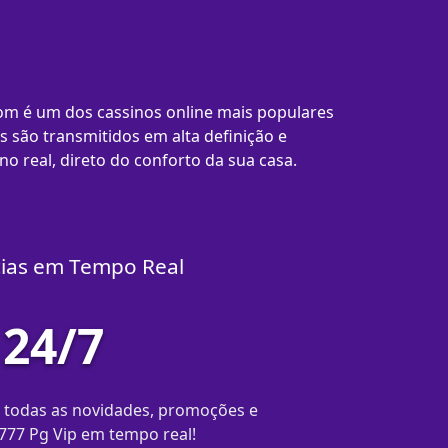
com​ é um dos cassinos online mais populares
s são transmitidos em alta definição e
o real, direto do conforto da sua casa.
cias em Tempo Real
24/7
e todas as novidades, promoções e
777 Pg Vip em tempo real!