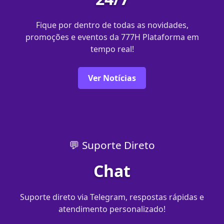
Fique por dentro de todas as novidades,
promoções e eventos da 777H Plataforma em
tempo real!
Ver Notícias
💬 Suporte Direto
Chat
Suporte direto via Telegram, respostas rápidas e
atendimento personalizado!