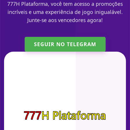
777H Plataforma, você tem acesso a promoções
incríveis e uma experiência de jogo inigualável.
Junte-se aos vencedores agora!
SEGUIR NO TELEGRAM