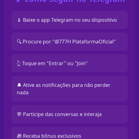
📱 Baixe o app Telegram no seu dispositivo
🔍 Procure por "@777H PlataformaOficial"
👆 Toque em "Entrar" ou "Join"
🔔 Ative as notificações para não perder
nada
💬 Participe das conversas e interaja
🎁 Receba bônus exclusivos