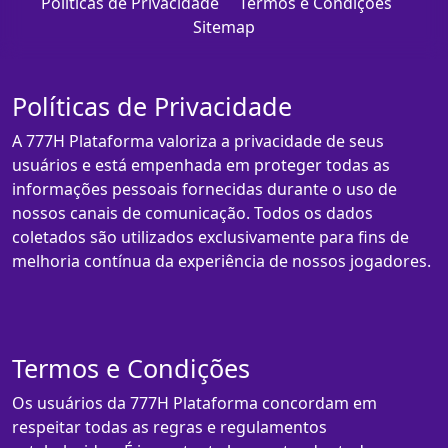
Políticas de Privacidade
Termos e Condições
Sitemap
Políticas de Privacidade
A 777H Plataforma valoriza a privacidade de seus
usuários e está empenhada em proteger todas as
informações pessoais fornecidas durante o uso de
nossos canais de comunicação. Todos os dados
coletados são utilizados exclusivamente para fins de
melhoria contínua da experiência de nossos jogadores.
Termos e Condições
Os usuários da 777H Plataforma concordam em
respeitar todas as regras e regulamentos