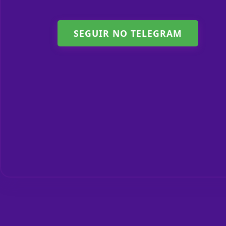
SEGUIR NO TELEGRAM