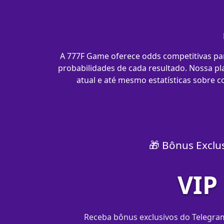
A 777F Game oferece odds competitivas par
probabilidades de cada resultado. Nossa p
atual e até mesmo estatísticas sobre 
🎁 Bônus Exclu
VIP
Receba bônus exclusivos do Telegra