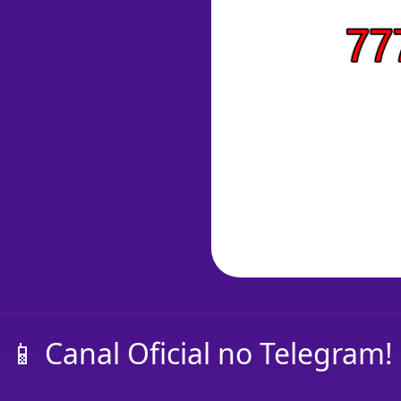
📱 Canal Oficial no Telegram!