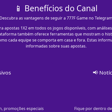
📱 Benefícios do Canal
Descubra as vantagens de seguir a 777F Game no Telegra
a apostas 1X2 em todos os jogos disponíveis, com análise
lataforma também oferece ferramentas que mostram o histó
como cada equipe se comporta em casa e fora. Estas inform
informadas sobre suas apostas.
sivos
📢 Notí
m, promoções especiais
Fique por dentro d