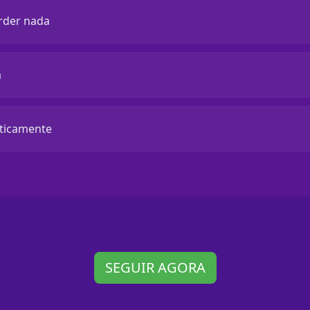
erder nada
a
aticamente
SEGUIR AGORA