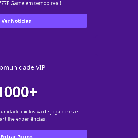
777F Game em tempo real!
Ver Notícias
Comunidade VIP
1000+
unidade exclusiva de jogadores e
rtilhe experiências!
Entrar Grupo