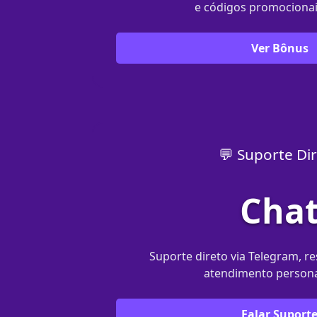
e códigos promocionai
Ver Bônus
💬 Suporte Di
Cha
Suporte direto via Telegram, r
atendimento persona
Falar Suport