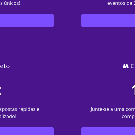
s únicos!
eventos da 
reto
👥 
t
espostas rápidas e
Junte-se a uma com
lizado!
compa
e