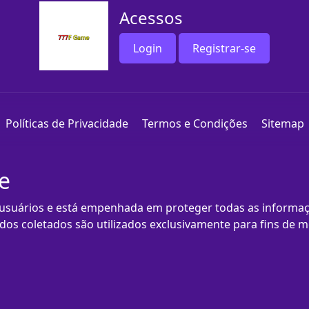
Acessos
Login
Registrar-se
Políticas de Privacidade
Termos e Condições
Sitemap
de
s usuários e está empenhada em proteger todas as informaç
os coletados são utilizados exclusivamente para fins de m