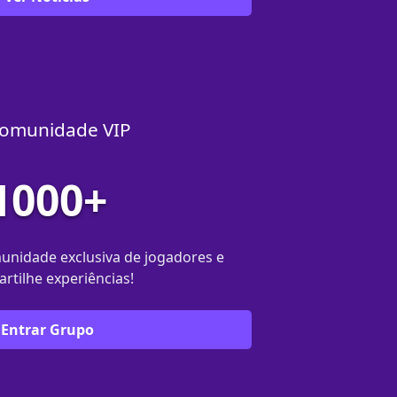
Comunidade VIP
1000+
unidade exclusiva de jogadores e
rtilhe experiências!
Entrar Grupo