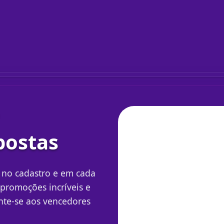
postas
 no cadastro e em cada
 promoções incríveis e
unte-se aos vencedores