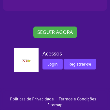
SEGUIR AGORA
Acessos
Login
Registrar-se
Políticas de Privacidade
Termos e Condições
Sitemap