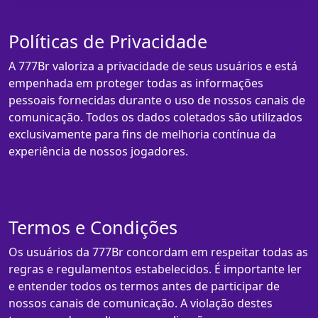
Políticas de Privacidade
A 777Br valoriza a privacidade de seus usuários e está
empenhada em proteger todas as informações
pessoais fornecidas durante o uso de nossos canais de
comunicação. Todos os dados coletados são utilizados
exclusivamente para fins de melhoria contínua da
experiência de nossos jogadores.
Termos e Condições
Os usuários da 777Br concordam em respeitar todas as
regras e regulamentos estabelecidos. É importante ler
e entender todos os termos antes de participar de
nossos canais de comunicação. A violação destes