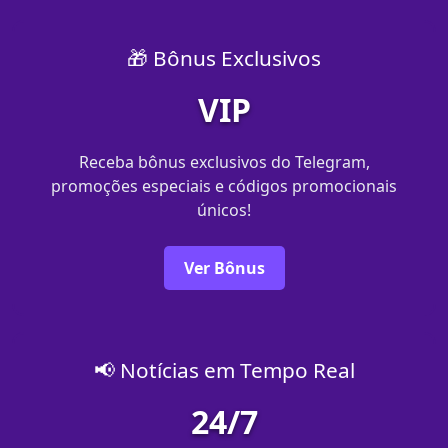
🎁 Bônus Exclusivos
VIP
Receba bônus exclusivos do Telegram,
promoções especiais e códigos promocionais
únicos!
Ver Bônus
📢 Notícias em Tempo Real
24/7