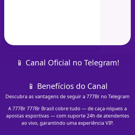
📱 Canal Oficial no Telegram!
📱 Benefícios do Canal
Descubra as vantagens de seguir a 777Br no Telegram
A 777Br 777Br Brasil cobre tudo — de caça-níqueis a
apostas esportivas — com suporte 24h de atendentes
ao vivo, garantindo uma experiência VIP.