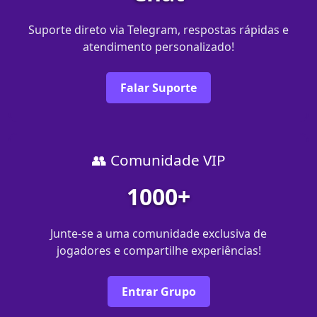
Suporte direto via Telegram, respostas rápidas e
atendimento personalizado!
Falar Suporte
👥 Comunidade VIP
1000+
Junte-se a uma comunidade exclusiva de
jogadores e compartilhe experiências!
Entrar Grupo