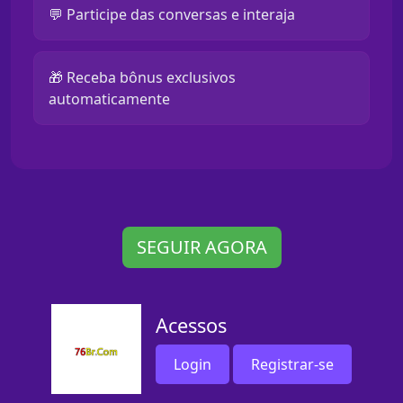
💬 Participe das conversas e interaja
🎁 Receba bônus exclusivos
automaticamente
SEGUIR AGORA
Acessos
Login
Registrar-se