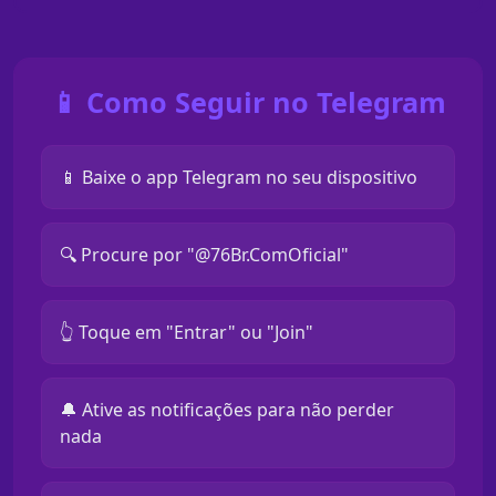
📱 Como Seguir no Telegram
📱 Baixe o app Telegram no seu dispositivo
🔍 Procure por "@76Br.ComOficial"
👆 Toque em "Entrar" ou "Join"
🔔 Ative as notificações para não perder
nada