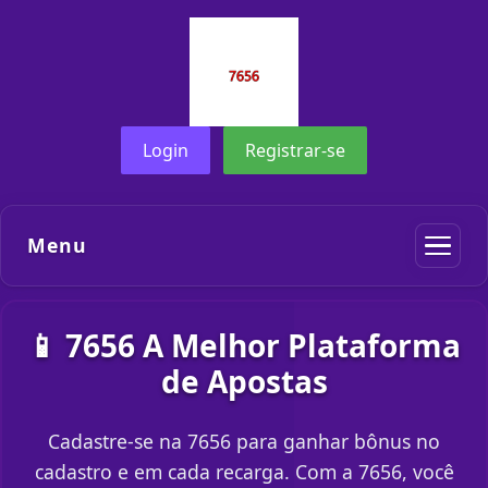
Login
Registrar-se
Menu
📱 7656 A Melhor Plataforma
de Apostas
Cadastre-se na 7656 para ganhar bônus no
cadastro e em cada recarga. Com a 7656, você