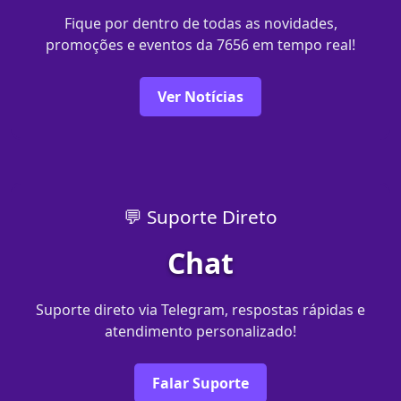
Fique por dentro de todas as novidades,
promoções e eventos da 7656 em tempo real!
Ver Notícias
💬 Suporte Direto
Chat
Suporte direto via Telegram, respostas rápidas e
atendimento personalizado!
Falar Suporte