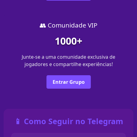
👥 Comunidade VIP
1000+
Junte-se a uma comunidade exclusiva de
jogadores e compartilhe experiências!
Entrar Grupo
📱 Como Seguir no Telegram