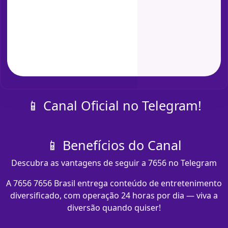
📱 Canal Oficial no Telegram!
📱 Benefícios do Canal
Descubra as vantagens de seguir a 7656 no Telegram
A 7656 7656 Brasil entrega conteúdo de entretenimento
diversificado, com operação 24 horas por dia — viva a
diversão quando quiser!