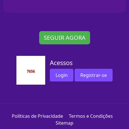
SEGUIR AGORA
Acessos
Login
Registrar-se
Políticas de Privacidade
Termos e Condições
Sitemap