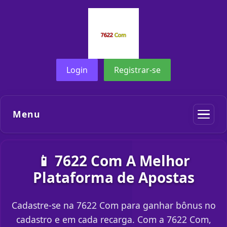
Login
Registrar-se
Menu
📱 7622 Com A Melhor
Plataforma de Apostas
Cadastre-se na 7622 Com para ganhar bônus no
cadastro e em cada recarga. Com a 7622 Com,