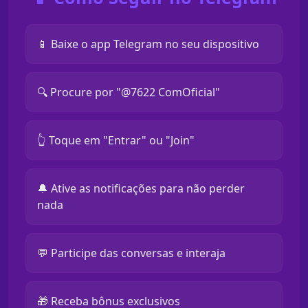
📱 Baixe o app Telegram no seu dispositivo
🔍 Procure por "@7622 ComOficial"
👆 Toque em "Entrar" ou "Join"
🔔 Ative as notificações para não perder
nada
💬 Participe das conversas e interaja
🎁 Receba bônus exclusivos