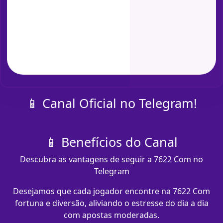
📱 Canal Oficial no Telegram!
📱 Benefícios do Canal
Descubra as vantagens de seguir a 7622 Com no
Telegram
Desejamos que cada jogador encontre na 7622 Com
fortuna e diversão, aliviando o estresse do dia a dia
com apostas moderadas.