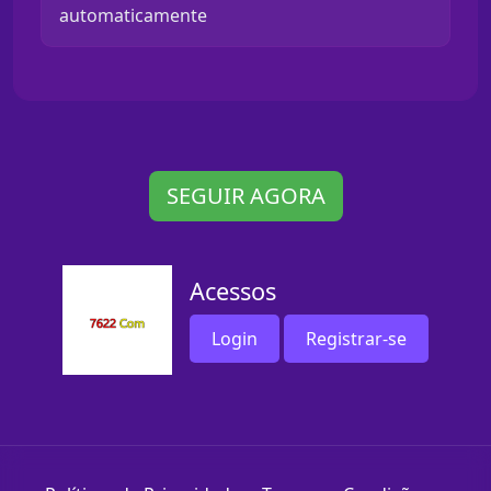
automaticamente
SEGUIR AGORA
Acessos
Login
Registrar-se