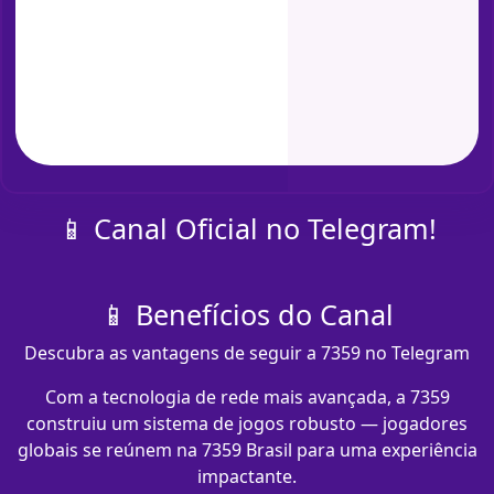
📱 Canal Oficial no Telegram!
📱 Benefícios do Canal
Descubra as vantagens de seguir a 7359 no Telegram
Com a tecnologia de rede mais avançada, a 7359
construiu um sistema de jogos robusto — jogadores
globais se reúnem na 7359 Brasil para uma experiência
impactante.