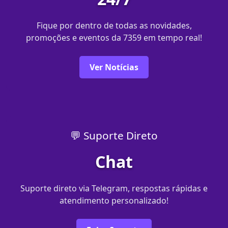
Fique por dentro de todas as novidades,
promoções e eventos da 7359 em tempo real!
Ver Notícias
💬 Suporte Direto
Chat
Suporte direto via Telegram, respostas rápidas e
atendimento personalizado!