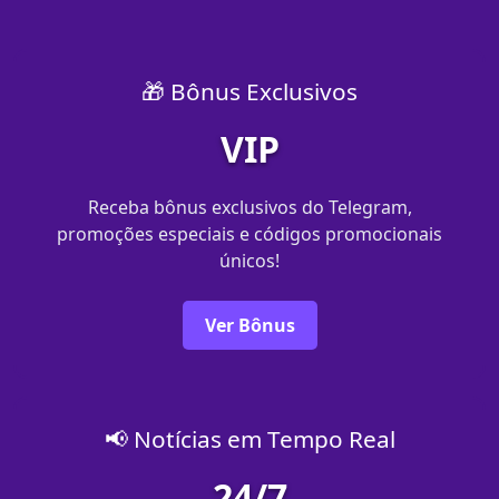
🎁 Bônus Exclusivos
VIP
Receba bônus exclusivos do Telegram,
promoções especiais e códigos promocionais
únicos!
Ver Bônus
📢 Notícias em Tempo Real
24/7