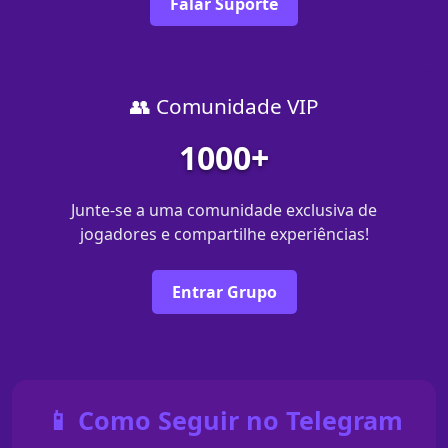
Falar Suporte
👥 Comunidade VIP
1000+
Junte-se a uma comunidade exclusiva de
jogadores e compartilhe experiências!
Entrar Grupo
📱 Como Seguir no Telegram