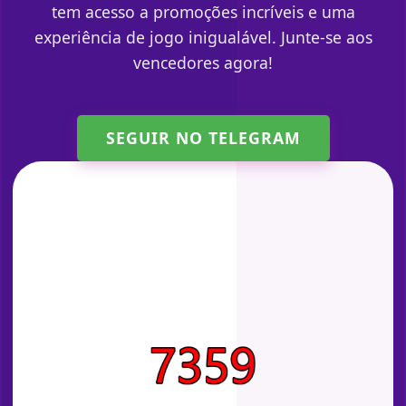
tem acesso a promoções incríveis e uma
experiência de jogo inigualável. Junte-se aos
vencedores agora!
SEGUIR NO TELEGRAM