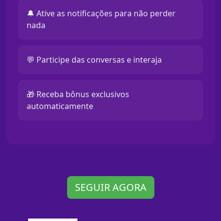
🔔 Ative as notificações para não perder
nada
💬 Participe das conversas e interaja
🎁 Receba bônus exclusivos
automaticamente
SEGUIR AGORA