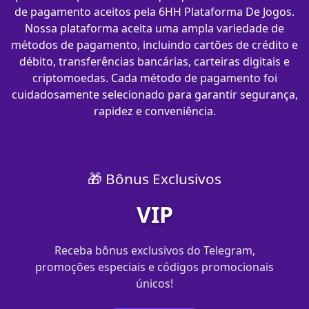
de pagamento aceitos pela 6HH Plataforma De Jogos.
Nossa plataforma aceita uma ampla variedade de
métodos de pagamento, incluindo cartões de crédito e
débito, transferências bancárias, carteiras digitais e
criptomoedas. Cada método de pagamento foi
cuidadosamente selecionado para garantir segurança,
rapidez e conveniência.
🎁 Bônus Exclusivos
VIP
Receba bônus exclusivos do Telegram,
promoções especiais e códigos promocionais
únicos!