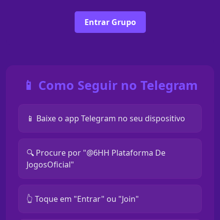
Entrar Grupo
📱 Como Seguir no Telegram
📱 Baixe o app Telegram no seu dispositivo
🔍 Procure por "@6HH Plataforma De
JogosOficial"
👆 Toque em "Entrar" ou "Join"