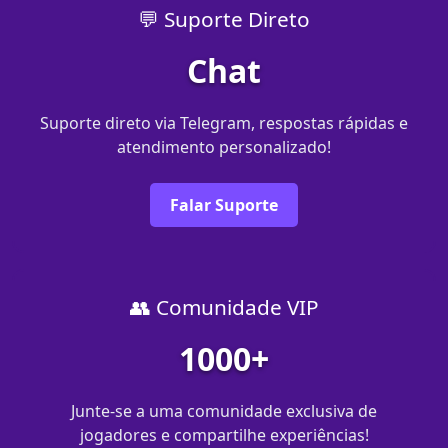
💬 Suporte Direto
Chat
Suporte direto via Telegram, respostas rápidas e
atendimento personalizado!
Falar Suporte
👥 Comunidade VIP
1000+
Junte-se a uma comunidade exclusiva de
jogadores e compartilhe experiências!