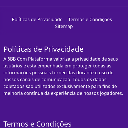
Políticas de Privacidade
Termos e Condições
Sitemap
Políticas de Privacidade
A 6BB Com Plataforma valoriza a privacidade de seus
usuários e está empenhada em proteger todas as
informações pessoais fornecidas durante o uso de
nossos canais de comunicação. Todos os dados
coletados são utilizados exclusivamente para fins de
melhoria contínua da experiência de nossos jogadores.
Termos e Condições