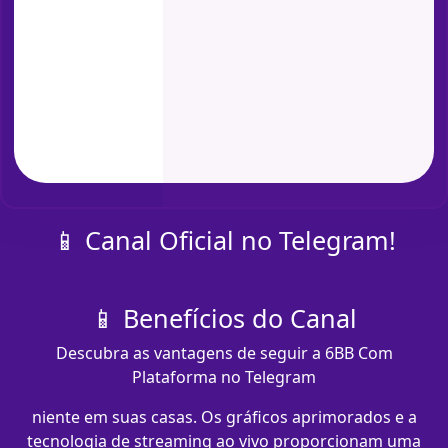
📱 Canal Oficial no Telegram!
📱 Benefícios do Canal
Descubra as vantagens de seguir a 6BB Com
Plataforma no Telegram
niente em suas casas. Os gráficos aprimorados e a
tecnologia de streaming ao vivo proporcionam uma