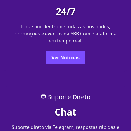
24/7
Fique por dentro de todas as novidades,
promoções e eventos da 6BB Com Plataforma
em tempo real!
Ver Notícias
💬 Suporte Direto
Chat
Suporte direto via Telegram, respostas rápidas e