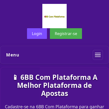
Login
Registrar-se
Menu
📱 6BB Com Plataforma A
Melhor Plataforma de
Apostas
Cadastre-se na 6BB Com Plataforma para ganhar