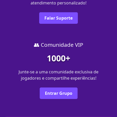
atendimento personalizado!
Falar Suporte
👥 Comunidade VIP
1000+
Junte-se a uma comunidade exclusiva de
jogadores e compartilhe experiências!
Entrar Grupo