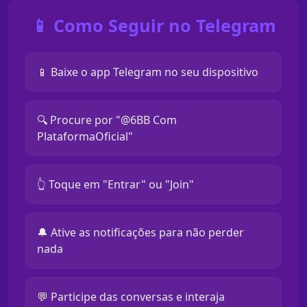
📱 Como Seguir no Telegram
📱 Baixe o app Telegram no seu dispositivo
🔍 Procure por "@6BB Com
PlataformaOficial"
👆 Toque em "Entrar" ou "Join"
🔔 Ative as notificações para não perder
nada
💬 Participe das conversas e interaja