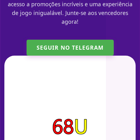
acesso a promoções incríveis e uma experiência
de jogo inigualável. Junte-se aos vencedores
agora!
SEGUIR NO TELEGRAM