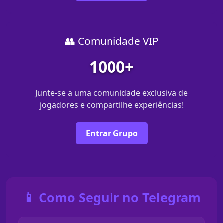
👥 Comunidade VIP
1000+
Junte-se a uma comunidade exclusiva de
jogadores e compartilhe experiências!
Entrar Grupo
📱 Como Seguir no Telegram