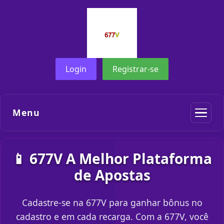
Login
Registrar-se
Menu
📱 677V A Melhor Plataforma
de Apostas
Cadastre-se na 677V para ganhar bônus no
cadastro e em cada recarga. Com a 677V, você