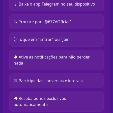
📱 Baixe o app Telegram no seu dispositivo
🔍 Procure por "@677VOficial"
👆 Toque em "Entrar" ou "Join"
🔔 Ative as notificações para não perder
nada
💬 Participe das conversas e interaja
🎁 Receba bônus exclusivos
automaticamente