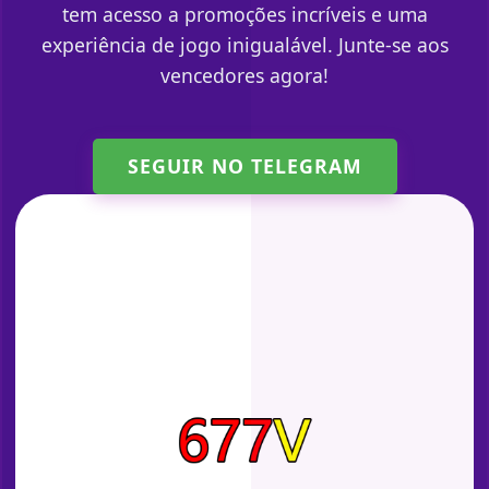
tem acesso a promoções incríveis e uma
experiência de jogo inigualável. Junte-se aos
vencedores agora!
SEGUIR NO TELEGRAM