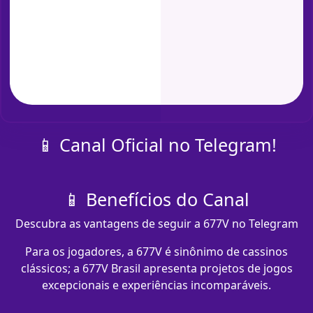
📱 Canal Oficial no Telegram!
📱 Benefícios do Canal
Descubra as vantagens de seguir a 677V no Telegram
Para os jogadores, a 677V é sinônimo de cassinos
clássicos; a 677V Brasil apresenta projetos de jogos
excepcionais e experiências incomparáveis.