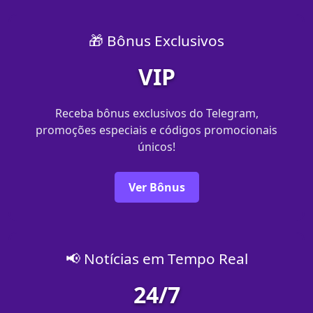
🎁 Bônus Exclusivos
VIP
Receba bônus exclusivos do Telegram,
promoções especiais e códigos promocionais
únicos!
Ver Bônus
📢 Notícias em Tempo Real
24/7