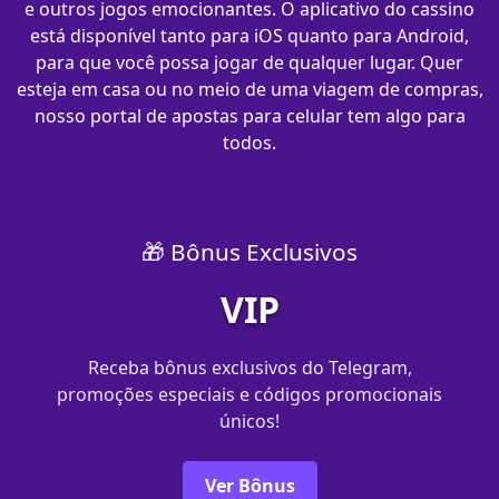
e outros jogos emocionantes. O aplicativo do cassino
está disponível tanto para iOS quanto para Android,
para que você possa jogar de qualquer lugar. Quer
esteja em casa ou no meio de uma viagem de compras,
nosso portal de apostas para celular tem algo para
todos.
🎁 Bônus Exclusivos
VIP
Receba bônus exclusivos do Telegram,
promoções especiais e códigos promocionais
únicos!
Ver Bônus