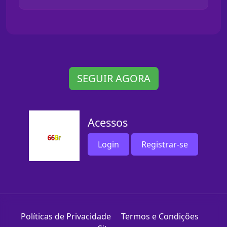
SEGUIR AGORA
Acessos
Login
Registrar-se
Políticas de Privacidade
Termos e Condições