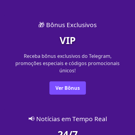
🎁 Bônus Exclusivos
VIP
Receba bônus exclusivos do Telegram,
promoções especiais e códigos promocionais
únicos!
Ver Bônus
📢 Notícias em Tempo Real
24/7