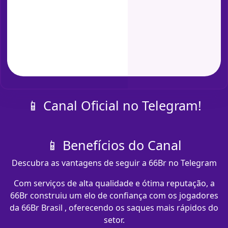
📱 Canal Oficial no Telegram!
📱 Benefícios do Canal
Descubra as vantagens de seguir a 66Br no Telegram
Com serviços de alta qualidade e ótima reputação, a
66Br construiu um elo de confiança com os jogadores
da 66Br Brasil , oferecendo os saques mais rápidos do
setor.