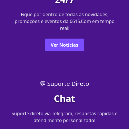
Fique por dentro de todas as novidades,
promoções e eventos da 6615.Com em tempo
real!
Ver Notícias
💬 Suporte Direto
Chat
Suporte direto via Telegram, respostas rápidas e
atendimento personalizado!