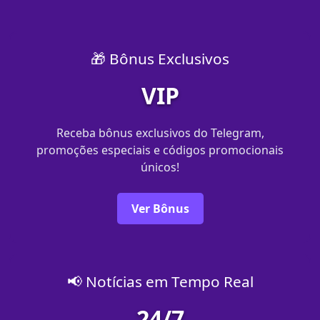
🎁 Bônus Exclusivos
VIP
Receba bônus exclusivos do Telegram,
promoções especiais e códigos promocionais
únicos!
Ver Bônus
📢 Notícias em Tempo Real
24/7