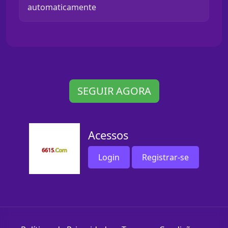
automaticamente
SEGUIR AGORA
Acessos
Login
Registrar-se