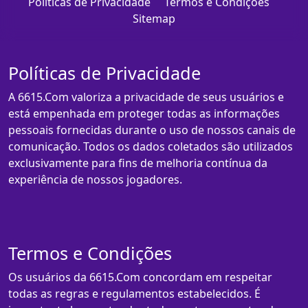
Políticas de Privacidade
Termos e Condições
Sitemap
Políticas de Privacidade
A 6615.Com valoriza a privacidade de seus usuários e
está empenhada em proteger todas as informações
pessoais fornecidas durante o uso de nossos canais de
comunicação. Todos os dados coletados são utilizados
exclusivamente para fins de melhoria contínua da
experiência de nossos jogadores.
Termos e Condições
Os usuários da 6615.Com concordam em respeitar
todas as regras e regulamentos estabelecidos. É