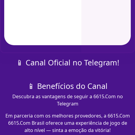
📱 Canal Oficial no Telegram!
📱 Benefícios do Canal
Descubra as vantagens de seguir a 6615.Com no
Telegram
Em parceria com os melhores provedores, a 6615.Com
6615.Com Brasil oferece uma experiência de jogo de
alto nível — sinta a emoção da vitória!