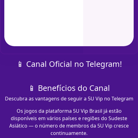
📱 Canal Oficial no Telegram!
📱 Benefícios do Canal
Descubra as vantagens de seguir a 5U Vip no Telegram
Os jogos da plataforma 5U Vip Brasil já estão
disponíveis em vários países e regiões do Sudeste
Asiático — o número de membros da 5U Vip cresce
continuamente.