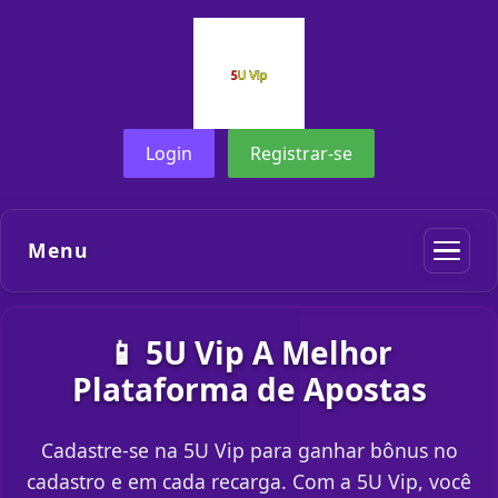
Login
Registrar-se
Menu
📱 5U Vip A Melhor
Plataforma de Apostas
Cadastre-se na 5U Vip para ganhar bônus no
cadastro e em cada recarga. Com a 5U Vip, você